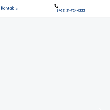
Kontak
(+62) 21-7244222