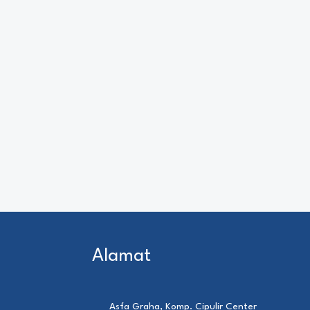
Alamat
Asfa Graha, Komp. Cipulir Center