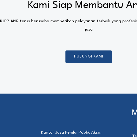
Kami Siap Membantu A
KJPP ANR terus berusaha memberikan pelayanan terbaik yang profes
jasa
HUBUNGI KAMI
M
Kantor Jasa Penilai Publik Aksa,
Te