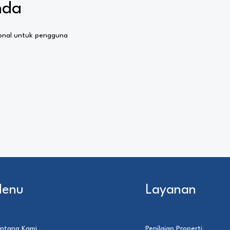
nda
ional untuk pengguna
enu
Layanan
ntang Kami
Penilaian Properti